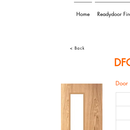
Home
Readydoor Fir
< Back
DF
Door 